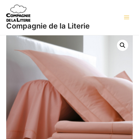
Aller
Main
au
Men
contenu
Compagnie de la Literie