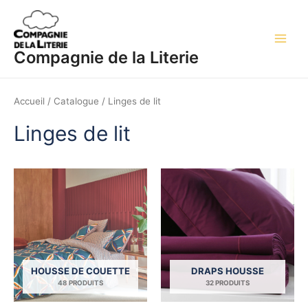
Aller
Main
au
Men
contenu
Compagnie de la Literie
Accueil
/
Catalogue
/ Linges de lit
Linges de lit
HOUSSE DE COUETTE
DRAPS HOUSSE
48 PRODUITS
32 PRODUITS