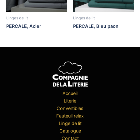
Linges de lit
Linges de lit
PERCALE, Acier
PERCALE, Bleu paon
Accueil
Literie
Convertibles
Fauteuil relax
Linge de lit
Catalogue
Contact