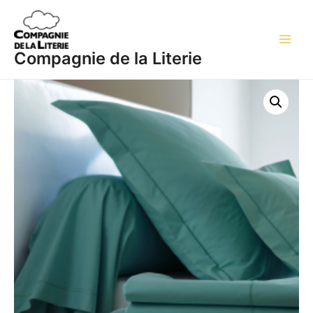
Aller
Main
au
Men
contenu
Compagnie de la Literie