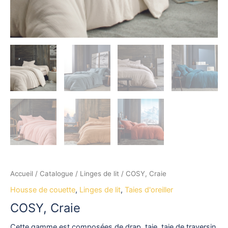
Accueil
/
Catalogue
/
Linges de lit
/ COSY, Craie
Housse de couette
,
Linges de lit
,
Taies d'oreiller
COSY, Craie
Cette gamme est composées de drap, taie, taie de traversin