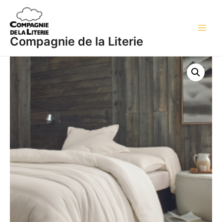
Aller
Main
au
Men
contenu
Compagnie de la Literie