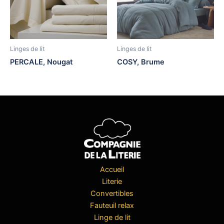
Linges de lit
Linges de lit
PERCALE, Nougat
COSY, Brume
Accueil
Literie
Convertibles
Fauteuil relax
Linge de lit