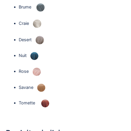
Brume
Craie
Desert
Nuit
Rose
Savane
Tomette