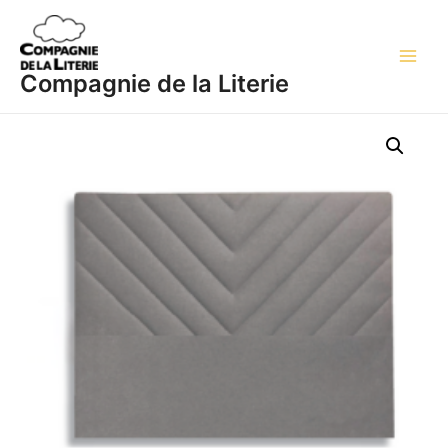
Aller
Main
au
Men
contenu
Compagnie de la Literie