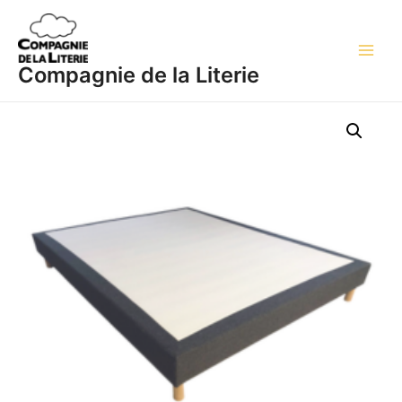
Aller
Main
au
Men
contenu
Compagnie de la Literie