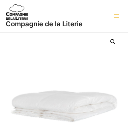
Aller
Main
au
Men
contenu
Compagnie de la Literie