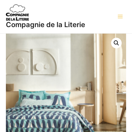
Aller
Main
au
Men
contenu
Compagnie de la Literie