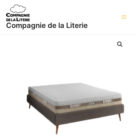
Aller
Main
au
Men
contenu
Compagnie de la Literie