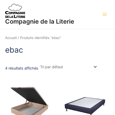
Aller
Main
au
Men
contenu
Compagnie de la Literie
Accueil
/ Produits identifiés “ebac”
ebac
4 résultats affichés