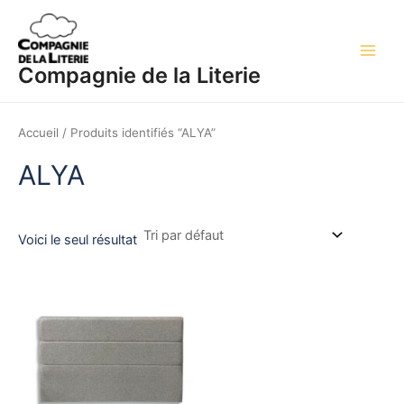
Aller
Main
au
Men
contenu
Compagnie de la Literie
Accueil
/ Produits identifiés “ALYA”
ALYA
Voici le seul résultat